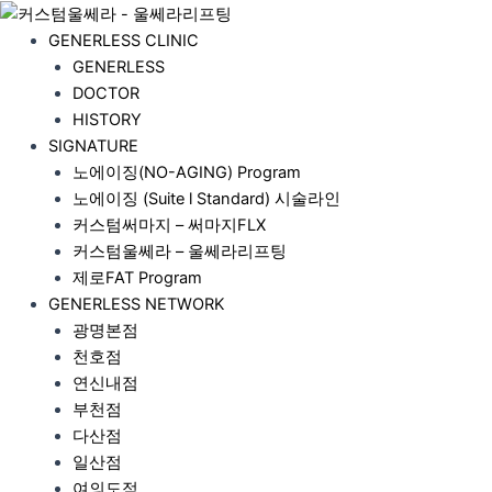
콘
텐
GENERLESS CLINIC
츠
GENERLESS
로
DOCTOR
건
HISTORY
너
SIGNATURE
뛰
노에이징(NO-AGING) Program
기
노에이징 (Suite l Standard) 시술라인
커스텀써마지 – 써마지FLX
커스텀울쎄라 – 울쎄라리프팅
제로FAT Program
GENERLESS NETWORK
광명본점
천호점
연신내점
부천점
다산점
일산점
여의도점